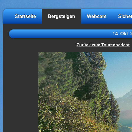
Startseite
Bergsteigen
Webcam
Siche
14. Okt.
Zurück zum Tourenbericht