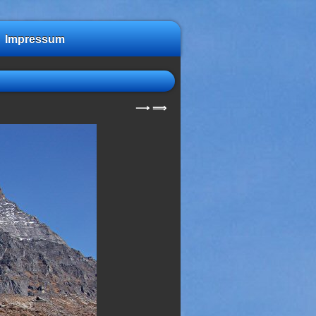
Impressum
⟶
⟹