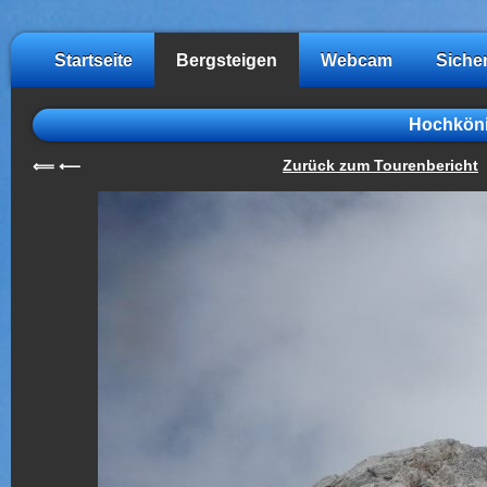
Startseite
Bergsteigen
Webcam
Siche
Hochköni
Zurück zum Tourenbericht
⟸
⟵